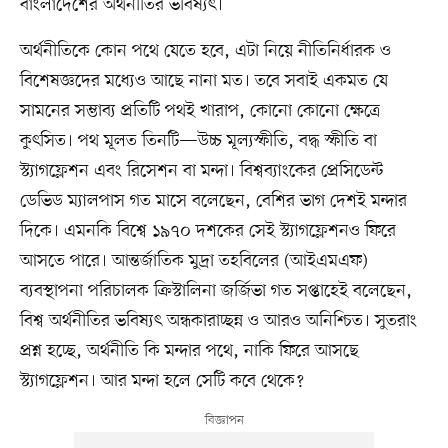
বাংলাদেশের অর্থনীতির ভবিষ্যৎ।
অর্থনীতিকে কোন পথে যেতে হবে, এটা নিয়ে নীতিনির্ধারক ও
বিশেষজ্ঞদের মধ্যেও আছে নানা মত। তবে সবাই একমত যে
সামনের সম্ভাব্য প্রতিটি পথই খারাপ, কোনো কোনো ক্ষেত্রে
কুৎসিত। পথ মূলত তিনটি—উচ্চ মূল্যস্ফীতি, বদ্ধ স্ফীতি বা
স্ট্যাগফ্লেশন এবং রিসেশন বা মন্দা। বিশ্বব্যাংকের প্রেসিডেন্ট
ডেভিড ম্যালপাস গত মাসে বলেছেন, বেশির ভাগ দেশই মন্দার
দিকে। এমনকি বিশ্বে ১৯৭০ দশকের সেই স্ট্যাগফ্লেশনও ফিরে
আসতে পারে। আন্তর্জাতিক মুদ্রা তহবিলের (আইএমএফ)
ব্যবস্থাপনা পরিচালক ক্রিস্টালিনা জর্জিভা গত সপ্তাহেই বলেছেন,
বিশ্ব অর্থনীতির ভবিষ্যৎ অন্ধকারাচ্ছন্ন ও আরও অনিশ্চিত। সুতরাং
প্রশ্ন হচ্ছে, অর্থনীতি কি মন্দার পথে, নাকি ফিরে আসছে
স্ট্যাগফ্লেশন। আর মন্দা হলে সেটি কবে থেকে?