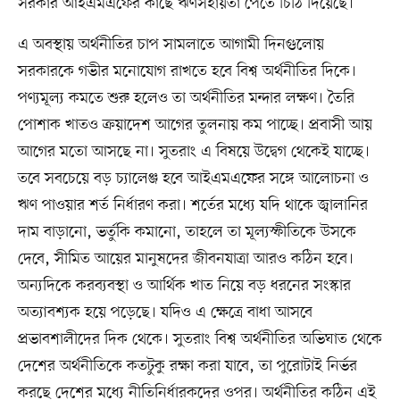
সরকার আইএমএফের কাছে ঋণসহায়তা পেতে চিঠি দিয়েছে।
এ অবস্থায় অর্থনীতির চাপ সামলাতে আগামী দিনগুলোয়
সরকারকে গভীর মনোযোগ রাখতে হবে বিশ্ব অর্থনীতির দিকে।
পণ্যমূল্য কমতে শুরু হলেও তা অর্থনীতির মন্দার লক্ষণ। তৈরি
পোশাক খাতও ক্রয়াদেশ আগের তুলনায় কম পাচ্ছে। প্রবাসী আয়
আগের মতো আসছে না। সুতরাং এ বিষয়ে উদ্বেগ থেকেই যাচ্ছে।
তবে সবচেয়ে বড় চ্যালেঞ্জ হবে আইএমএফের সঙ্গে আলোচনা ও
ঋণ পাওয়ার শর্ত নির্ধারণ করা। শর্তের মধ্যে যদি থাকে জ্বালানির
দাম বাড়ানো, ভর্তুকি কমানো, তাহলে তা মূল্যস্ফীতিকে উসকে
দেবে, সীমিত আয়ের মানুষদের জীবনযাত্রা আরও কঠিন হবে।
অন্যদিকে করব্যবস্থা ও আর্থিক খাত নিয়ে বড় ধরনের সংস্কার
অত্যাবশ্যক হয়ে পড়েছে। যদিও এ ক্ষেত্রে বাধা আসবে
প্রভাবশালীদের দিক থেকে। সুতরাং বিশ্ব অর্থনীতির অভিঘাত থেকে
দেশের অর্থনীতিকে কতটুকু রক্ষা করা যাবে, তা পুরোটাই নির্ভর
করছে দেশের মধ্যে নীতিনির্ধারকদের ওপর। অর্থনীতির কঠিন এই