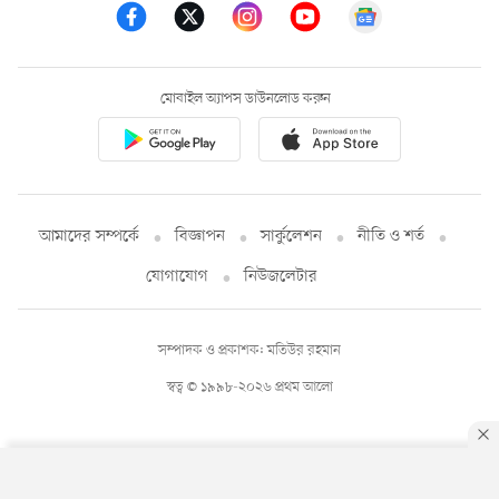
মোবাইল অ্যাপস ডাউনলোড করুন
আমাদের সম্পর্কে
বিজ্ঞাপন
সার্কুলেশন
নীতি ও শর্ত
যোগাযোগ
নিউজলেটার
সম্পাদক ও প্রকাশক: মতিউর রহমান
স্বত্ব © ১৯৯৮-২০২৬ প্রথম আলো