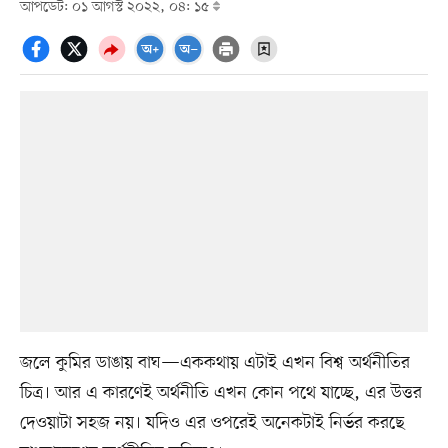
আপডেট: ০১ আগস্ট ২০২২, ০৪: ১৫
জলে কুমির ডাঙায় বাঘ—এককথায় এটাই এখন বিশ্ব অর্থনীতির
চিত্র। আর এ কারণেই অর্থনীতি এখন কোন পথে যাচ্ছে, এর উত্তর
দেওয়াটা সহজ নয়। যদিও এর ওপরেই অনেকটাই নির্ভর করছে