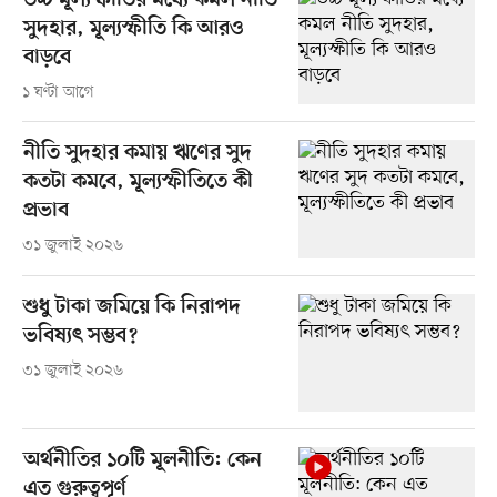
উচ্চ মূল্যস্ফীতির মধ্যে কমল নীতি
সুদহার, মূল্যস্ফীতি কি আরও
বাড়বে
১ ঘণ্টা আগে
নীতি সুদহার কমায় ঋণের সুদ
কতটা কমবে, মূল্যস্ফীতিতে কী
প্রভাব
৩১ জুলাই ২০২৬
শুধু টাকা জমিয়ে কি নিরাপদ
ভবিষ্যৎ সম্ভব?
৩১ জুলাই ২০২৬
অর্থনীতির ১০টি মূলনীতি: কেন
এত গুরুত্বপূর্ণ