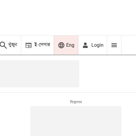
খুঁজুন
ই-পেপার
Login
Eng