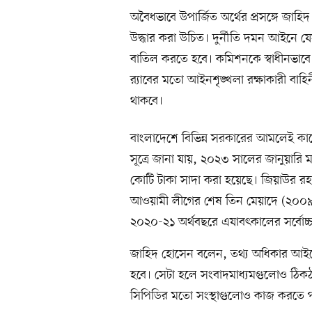
অবৈধভাবে উপার্জিত অর্থের প্রসঙ্গে জাহ
উদ্ধার করা উচিত। দুর্নীতি দমন আইনে 
বাতিল করতে হবে। কমিশনকে স্বাধীনভাবে 
র‍্যাবের মতো আইনশৃঙ্খলা রক্ষাকারী বাহি
থাকবে।
বাংলাদেশে বিভিন্ন সরকারের আমলেই ক
সূত্রে জানা যায়, ২০২৩ সালের জানুয়ারি মা
কোটি টাকা সাদা করা হয়েছে। জিয়াউর রহ
আওয়ামী লীগের শেষ তিন মেয়াদে (২০০৯-
২০২০-২১ অর্থবছরে এযাবৎকালের সর্বোচ্
জাহিদ হোসেন বলেন, তথ্য অধিকার আই
হবে। সেটা হলে সংবাদমাধ্যমগুলোও ঠিক
সিপিডির মতো সংস্থাগুলোও কাজ করতে পা