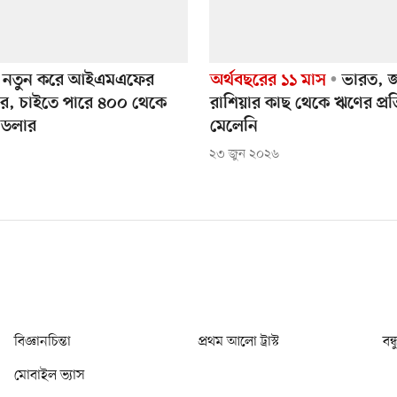
য নতুন করে আইএমএফের
অর্থবছরের ১১ মাস
ভারত, জ
র, চাইতে পারে ৪০০ থেকে
রাশিয়ার কাছ থেকে ঋণের প্রতি
 ডলার
মেলেনি
২৩ জুন ২০২৬
বিজ্ঞানচিন্তা
প্রথম আলো ট্রাস্ট
বন্
মোবাইল ভ্যাস