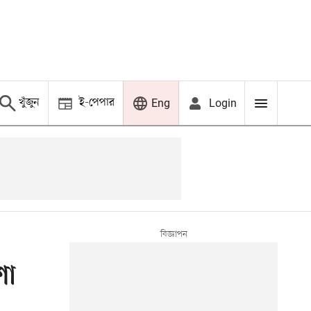
খুঁজুন
ই-পেপার
Login
Eng
শা