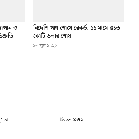
াপান ও
বিদেশি ঋণ শোধে রেকর্ড, ১১ মাসে ৪১৩
শ্রুতি
কোটি ডলার শোধ
২৩ জুন ২০২৬
ধুসভা
চিরন্তন ১৯৭১