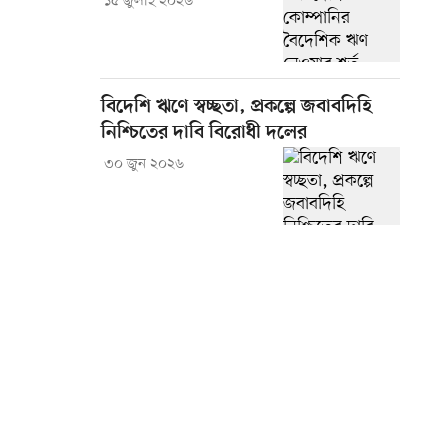
১৫ জুলাই ২০২৬
বিদেশি ঋণে স্বচ্ছতা, প্রকল্পে জবাবদিহি
নিশ্চিতের দাবি বিরোধী দলের
৩০ জুন ২০২৬