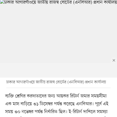
ঢাকার আগারগাঁওয়ে জাতীয় রাজস্ব বোর্ডের (এনবিআর) প্রধান কার্যালয়
ব্যক্তি শ্রেণির করদাতাদের জন্য আয়কর রিটার্ন জমার সময়সীমা
এক মাস বাড়িয়ে ৩১ ডিসেম্বর পর্যন্ত করেছে এনবিআর। পূর্বে এই
সময় ৩০ নভেম্বর পর্যন্ত নির্ধারিত ছিল। ই-রিটার্ন দাখিলে সমস্যা