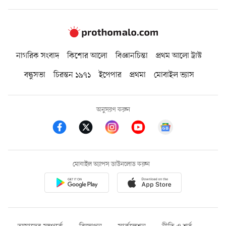
নাগরিক সংবাদ
কিশোর আলো
বিজ্ঞানচিন্তা
প্রথম আলো ট্রাস্ট
বন্ধুসভা
চিরন্তন ১৯৭১
ইপেপার
প্রথমা
মোবাইল ভ্যাস
অনুসরণ করুন
মোবাইল অ্যাপস ডাউনলোড করুন