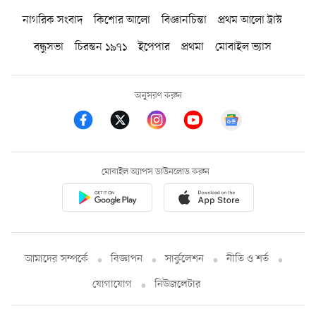
নাগরিক সংবাদ
কিশোর আলো
বিজ্ঞানচিন্তা
প্রথম আলো ট্রাস্ট
বন্ধুসভা
চিরন্তন ১৯৭১
ইপেপার
প্রথমা
মোবাইল ভ্যাস
অনুসরণ করুন
মোবাইল অ্যাপস ডাউনলোড করুন
আমাদের সম্পর্কে
বিজ্ঞাপন
সার্কুলেশন
নীতি ও শর্ত
যোগাযোগ
নিউজলেটার