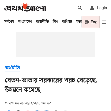
Login
সর্বশেষ
বাংলাদেশ
রাজনীতি
বিশ্ব
বাণিজ্য
মতামত
খেলা
Eng
বিনো
অর্থনীতি
বেতন-ভাতায় সরকারের খরচ বেড়েছে,
উন্নয়নে কমেছে
প্রকাশ: ২৫ নভেম্বর ২০২৫, ০২: ৫৩