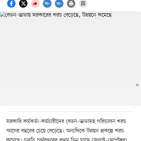
সরকারি কর্মকর্তা–কর্মচারীদের বেতন–ভাতাসহ পরিচালন খরচ
আগের বছরের চেয়ে বেড়েছে। অন্যদিকে উন্নয়ন প্রকল্পে খরচ
কমেছে। চলতি অর্থবছরের প্রথম তিন মাসে (জুলাই–সেপ্টেম্বর)