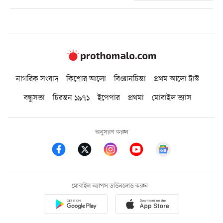
নাগরিক সংবাদ
কিশোর আলো
বিজ্ঞানচিন্তা
প্রথম আলো ট্রাস্ট
বন্ধুসভা
চিরন্তন ১৯৭১
ইপেপার
প্রথমা
মোবাইল ভ্যাস
অনুসরণ করুন
মোবাইল অ্যাপস ডাউনলোড করুন