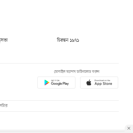
ধুসভা
চিরন্তন ১৯৭১
মোবাইল অ্যাপস ডাউনলোড করুন
েটার