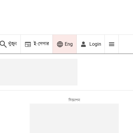
খুঁজুন
ই-পেপার
Login
Eng