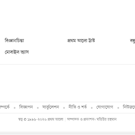
বিজ্ঞানচিন্তা
প্রথম আলো ট্রাস্ট
বন্
মোবাইল ভ্যাস
্পর্কে
বিজ্ঞাপন
সার্কুলেশন
নীতি ও শর্ত
যোগাযোগ
নিউজল
স্বত্ব © ১৯৯৮-২০২৬ প্রথম আলো
সম্পাদক ও প্রকাশক: মতিউর রহমান