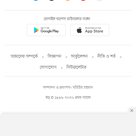
মোবাইল অ্যাপস ডাউনলোড করুন
আমাদের সম্পর্কে
বিজ্ঞাপন
সার্কুলেশন
নীতি ও শর্ত
যোগাযোগ
নিউজলেটার
সম্পাদক ও প্রকাশক: মতিউর রহমান
স্বত্ব © ১৯৯৮-২০২৬ প্রথম আলো
By using this site, you agree to our
Privacy Policy
.
OK