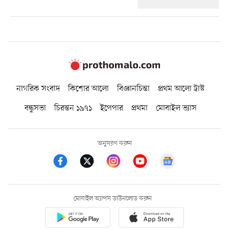
নাগরিক সংবাদ
কিশোর আলো
বিজ্ঞানচিন্তা
প্রথম আলো ট্রাস্ট
বন্ধুসভা
চিরন্তন ১৯৭১
ইপেপার
প্রথমা
মোবাইল ভ্যাস
অনুসরণ করুন
মোবাইল অ্যাপস ডাউনলোড করুন