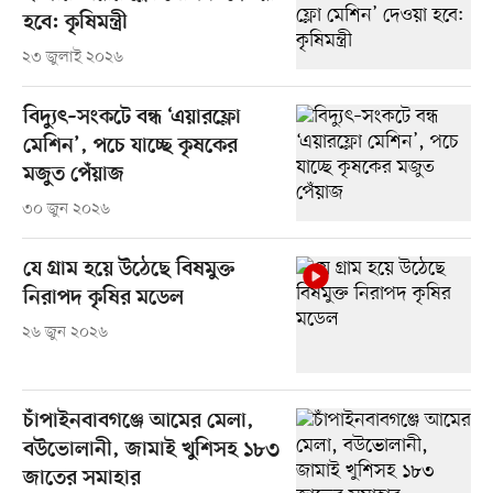
হবে: কৃষিমন্ত্রী
২৩ জুলাই ২০২৬
বিদ্যুৎ–সংকটে বন্ধ ‘এয়ারফ্লো
মেশিন’, পচে যাচ্ছে কৃষকের
মজুত পেঁয়াজ
৩০ জুন ২০২৬
যে গ্রাম হয়ে উঠেছে বিষমুক্ত
নিরাপদ কৃষির মডেল
২৬ জুন ২০২৬
চাঁপাইনবাবগঞ্জে আমের মেলা,
বউভোলানী, জামাই খুশিসহ ১৮৩
জাতের সমাহার