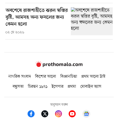
অবশেষে রাজশাহীতে ঝরল স্বস্তির
বৃষ্টি, আমসহ অন্য ফসলের জন্য
কেমন হলো
০২ মে ২০২৬
নাগরিক সংবাদ
কিশোর আলো
বিজ্ঞানচিন্তা
প্রথম আলো ট্রাস্ট
বন্ধুসভা
চিরন্তন ১৯৭১
ইপেপার
প্রথমা
মোবাইল ভ্যাস
অনুসরণ করুন