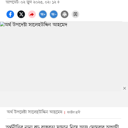
আপডেট: ০২ জুন ২০২৫, ০২: ১২
অর্থ উপদেষ্টা সালেহউদ্দিন আহমেদ
ফাইল ছবি
অর্থনীতির নানা রূঢ় বাস্তবতা সামনে নিয়ে আজ সোমবার আগামী