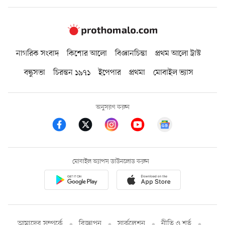
নাগরিক সংবাদ
কিশোর আলো
বিজ্ঞানচিন্তা
প্রথম আলো ট্রাস্ট
বন্ধুসভা
চিরন্তন ১৯৭১
ইপেপার
প্রথমা
মোবাইল ভ্যাস
অনুসরণ করুন
মোবাইল অ্যাপস ডাউনলোড করুন
আমাদের সম্পর্কে
বিজ্ঞাপন
সার্কুলেশন
নীতি ও শর্ত