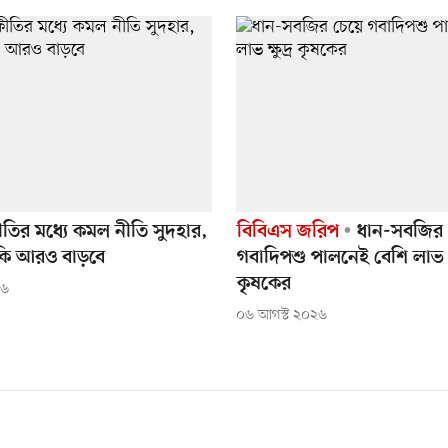
্ফীতির মধ্যে কমল নীতি সুদহার,
বিবিএস জরিপ
ধান-সবজির 
ি কি আরও বাড়বে
গবাদিপশু পালনেই বেশি লাভ ক্ষ
কৃষকের
২৬
০৬ আগস্ট ২০২৬