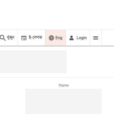
খুঁজুন
ই-পেপার
Login
Eng