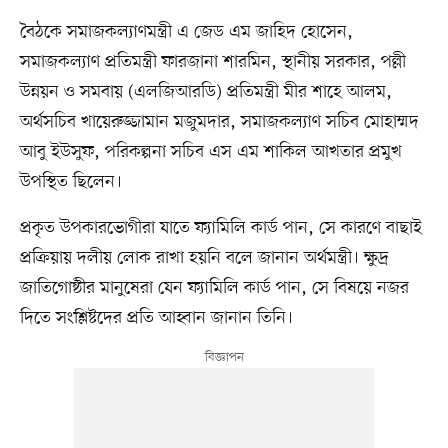
বৈঠকে সমাজকল্যাণমন্ত্রী এ জেড এম জাহিদ হোসেন,
সমাজকল্যাণ প্রতিমন্ত্রী ফারজানা শারমিন, স্থানীয় সরকার, পল্লী
উন্নয়ন ও সমবায় (এলজিআরডি) প্রতিমন্ত্রী মীর শাহে আলম,
অর্থসচিব খায়েরুজ্জামান মজুমদার, সমাজকল্যাণ সচিব মোহাম্মদ
আবু ইউসুফ, পরিকল্পনা সচিব এস এম শাকিল আখতার প্রমুখ
উপস্থিত ছিলেন।
প্রকৃত উপকারভোগীরা যাতে ফ্যামিলি কার্ড পান, সে কারণে বাছাই
প্রক্রিয়ায় দলীয় লোক রাখা হয়নি বলে জানান অর্থমন্ত্রী। ক্ষুদ্র
জাতিগোষ্ঠীর মানুষেরা যেন ফ্যামিলি কার্ড পান, সে বিষয়ে নজর
দিতে সংশ্লিষ্টদের প্রতি আহ্বান জানান তিনি।