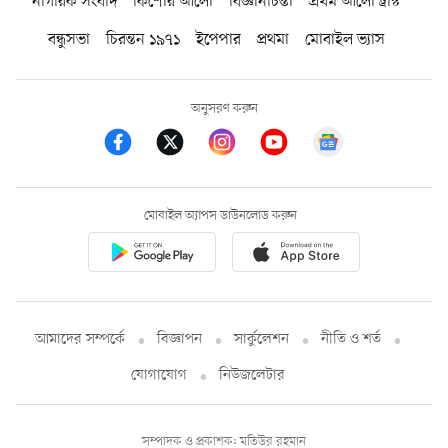
নাগরিক সংবাদ
কিশোর আলো
বিজ্ঞানচিন্তা
প্রথম আলো ট্রাস্ট
বন্ধুসভা
চিরন্তন ১৯৭১
ইপেপার
প্রথমা
মোবাইল ভ্যাস
অনুসরণ করুন
মোবাইল অ্যাপস ডাউনলোড করুন
আমাদের সম্পর্কে
বিজ্ঞাপন
সার্কুলেশন
নীতি ও শর্ত
যোগাযোগ
নিউজলেটার
সম্পাদক ও প্রকাশক: মতিউর রহমান