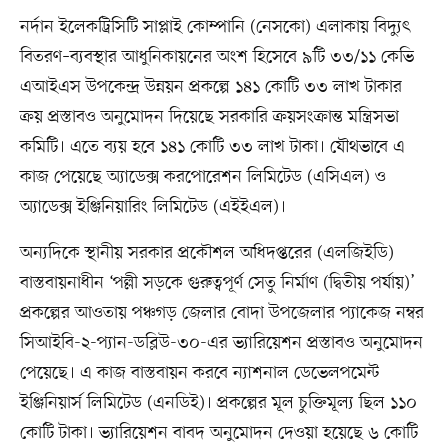
নর্দান ইলেকট্রিসিটি সাপ্লাই কোম্পানি (নেসকো) এলাকায় বিদ্যুৎ
বিতরণ–ব্যবস্থার আধুনিকায়নের অংশ হিসেবে ৯টি ৩৩/১১ কেভি
এআইএস উপকেন্দ্র উন্নয়ন প্রকল্পে ১৪১ কোটি ৩৩ লাখ টাকার
ক্রয় প্রস্তাবও অনুমোদন দিয়েছে সরকারি ক্রয়সংক্রান্ত মন্ত্রিসভা
কমিটি। এতে ব্যয় হবে ১৪১ কোটি ৩৩ লাখ টাকা। যৌথভাবে এ
কাজ পেয়েছে অ্যাডেক্স করপোরেশন লিমিটেড (এসিএল) ও
অ্যাডেক্স ইঞ্জিনিয়ারিং লিমিটেড (এইইএল)।
অন্যদিকে স্থানীয় সরকার প্রকৌশল অধিদপ্তরের (এলজিইডি)
বাস্তবায়নাধীন ‘পল্লী সড়কে গুরুত্বপূর্ণ সেতু নির্মাণ (দ্বিতীয় পর্যায়)’
প্রকল্পের আওতায় পঞ্চগড় জেলার বোদা উপজেলার প্যাকেজ নম্বর
সিআইবি-২-প্যান-ডব্লিউ-৩০-এর ভ্যারিয়েশন প্রস্তাবও অনুমোদন
পেয়েছে। এ কাজ বাস্তবায়ন করবে ন্যাশনাল ডেভেলপমেন্ট
ইঞ্জিনিয়ার্স লিমিটেড (এনডিই)। প্রকল্পের মূল চুক্তিমূল্য ছিল ১১০
কোটি টাকা। ভ্যারিয়েশন বাবদ অনুমোদন দেওয়া হয়েছে ৬ কোটি