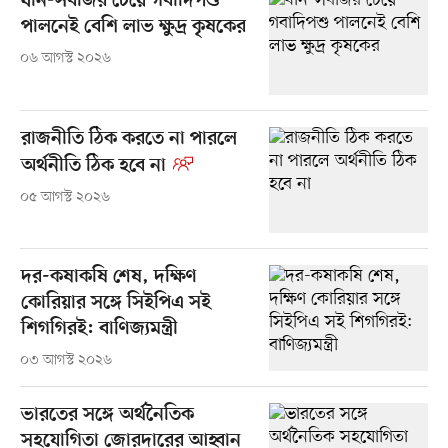
ধান-সবজির চেয়ে গবাদিপশু
পালনেই বেশি লাভ ক্ষুদ্র কৃষকের
০৬ আগস্ট ২০২৬
রাজনীতি ঠিক করতে না পারলে
অর্থনীতি ঠিক হবে না
০৫ আগস্ট ২০২৬
দর-কষাকষি শেষ, দক্ষিণ
কোরিয়ার সঙ্গে সিইপিএ সই
শিগগিরই: বাণিজ্যমন্ত্রী
০৩ আগস্ট ২০২৬
ভারতের সঙ্গে অর্থনৈতিক
সহযোগিতা জোরদারের আহ্বান