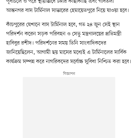
পূর্বাচলে ও পরে স্থায়ীভাবে টঙ্গীর কাছাকাছি এবং গাবতলী
আন্তনগর বাস টার্মিনাল সাভারের হেমায়েতপুরে নিয়ে যাওয়া হবে।
কাঁচপুরের যেখানে বাস টার্মিনাল হবে, গত ২৪ জুন সেই স্থান
পরিদর্শন করেন সড়ক পরিবহন ও সেতু মন্ত্রণালয়ের প্রতিমন্ত্রী
হাবিবুর রশীদ। পরিদর্শনের সময় তিনি সাংবাদিকদের
জানিয়েছিলেন, আগামী ছয় মাসের মধ্যেই এ টার্মিনালের সার্বিক
কার্যক্রম সম্পন্ন করে নাগরিকদের সর্বোচ্চ সুবিধা নিশ্চিত করা হবে।