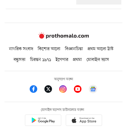
নাগরিক সংবাদ
কিশোর আলো
বিজ্ঞানচিন্তা
প্রথম আলো ট্রাস্ট
বন্ধুসভা
চিরন্তন ১৯৭১
ইপেপার
প্রথমা
মোবাইল ভ্যাস
অনুসরণ করুন
মোবাইল অ্যাপস ডাউনলোড করুন