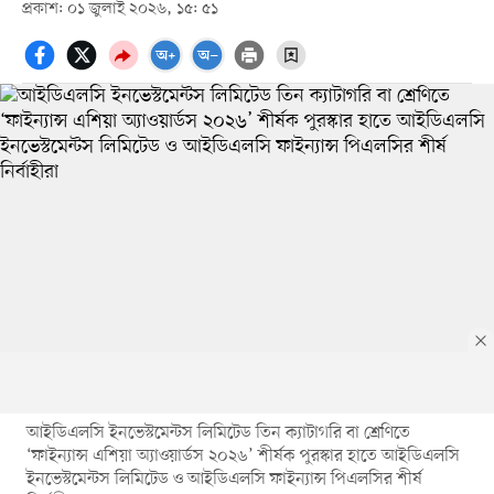
প্রকাশ: ০১ জুলাই ২০২৬, ১৫: ৫১
আইডিএলসি ইনভেস্টমেন্টস লিমিটেড তিন ক্যাটাগরি বা শ্রেণিতে
‘ফাইন্যান্স এশিয়া অ্যাওয়ার্ডস ২০২৬’ শীর্ষক পুরস্কার হাতে আইডিএলসি
ইনভেস্টমেন্টস লিমিটেড ও আইডিএলসি ফাইন্যান্স পিএলসির শীর্ষ