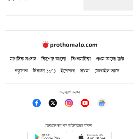
নাগরিক সংবাদ
কিশোর আলো
বিজ্ঞানচিন্তা
প্রথম আলো ট্রাস্ট
বন্ধুসভা
চিরন্তন ১৯৭১
ইপেপার
প্রথমা
মোবাইল ভ্যাস
অনুসরণ করুন
মোবাইল অ্যাপস ডাউনলোড করুন