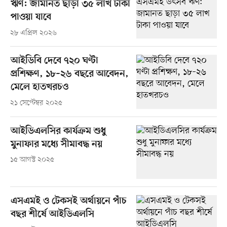
ঋণ: জামানত ছাড়া ৩৫ লাখ টাকা
পাওয়া যাবে
২৮ এপ্রিল ২০২৬
আইডিবি দেবে ৭২০ ঘণ্টা
প্রশিক্ষণ, ১৮–২৬ বছরে আবেদন,
মেলে হাতখরচও
২১ সেপ্টেম্বর ২০২৫
আইডিএলসির কার্যক্রম শুধু
মুনাফার মধ্যে সীমাবদ্ধ নয়
১৫ আগস্ট ২০২৫
এসএমই ও টেকসই অর্থায়নে পাঁচ
বছর শীর্ষে আইডিএলসি