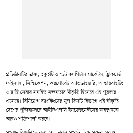
প্রতিষ্ঠানটির ভাষ্য, ইকুইটি ও ডেট ক্যাপিটাল মার্কেটস, স্ট্রাকচার্ড
ফাইন্যান্স, সিন্ডিকেশন, করপোরেট অ্যাডভাইজরি, আন্ডাররাইটিং
ও ট্রাস্টি সেবায় সমন্বিত সক্ষমতার স্বীকৃতি হিসেবে এই পুরস্কার
এসেছে। বিনিয়োগ ব্যাংকিংয়ের মূল তিনটি বিভাগে এই স্বীকৃতি
দেশের পুঁজিবাজারে আইডিএলসি ইনভেস্টমেন্টসের অবস্থানকে
আরও শক্তিশালী করবে।
সংবাদ বিজ্ঞপ্তিতে বলা হয়, তারল্যসংকট, উচ্চ সুদের হার ও