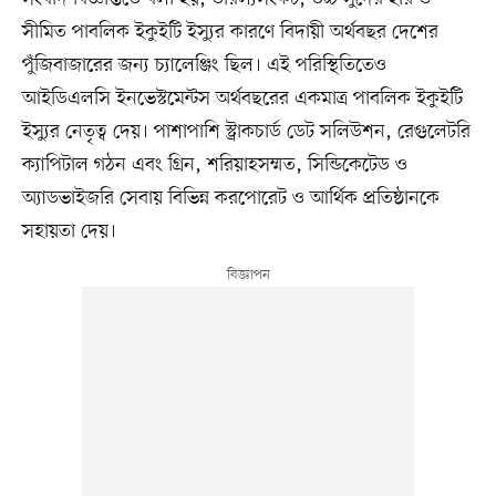
সীমিত পাবলিক ইকুইটি ইস্যুর কারণে বিদায়ী অর্থবছর দেশের
পুঁজিবাজারের জন্য চ্যালেঞ্জিং ছিল। এই পরিস্থিতিতেও
আইডিএলসি ইনভেস্টমেন্টস অর্থবছরের একমাত্র পাবলিক ইকুইটি
ইস্যুর নেতৃত্ব দেয়। পাশাপাশি স্ট্রাকচার্ড ডেট সলিউশন, রেগুলেটরি
ক্যাপিটাল গঠন এবং গ্রিন, শরিয়াহসম্মত, সিন্ডিকেটেড ও
অ্যাডভাইজরি সেবায় বিভিন্ন করপোরেট ও আর্থিক প্রতিষ্ঠানকে
সহায়তা দেয়।