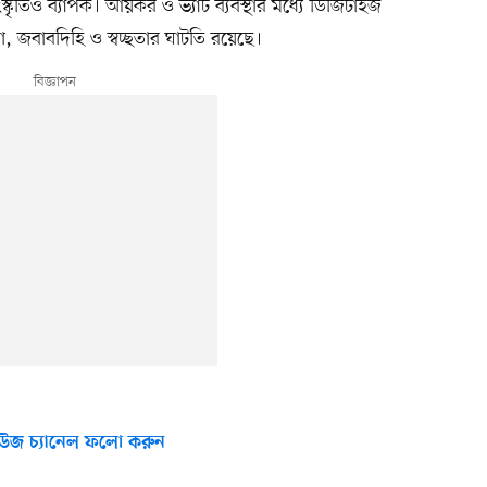
স্কৃতিও ব্যাপক। আয়কর ও ভ্যাট ব্যবস্থার মধ্যে ডিজিটাইজ
তা, জবাবদিহি ও স্বচ্ছতার ঘাটতি রয়েছে।
উজ চ্যানেল ফলো করুন