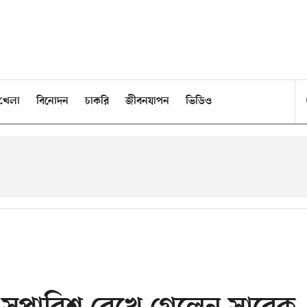
খেলা
বিনোদন
চাকরি
জীবনযাপন
ভিডিও