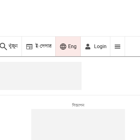
খুঁজুন
ই-পেপার
Login
Eng