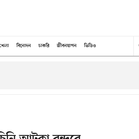
খেলা
বিনোদন
চাকরি
জীবনযাপন
ভিডিও