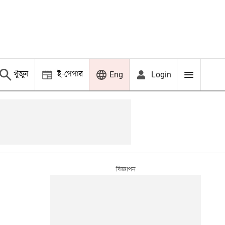
খুঁজুন
ই-পেপার
Login
Eng