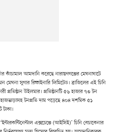
িনির কাঁচামাল আমদানি করেছে নারায়ণগঞ্জের মেঘনাঘাটে
্ঠান মেঘনা সুগার রিফাইনারি লিমিটেড। ব্রাজিলের এই চিনি
রী প্রতিষ্ঠান উইলমার। প্রতিষ্ঠানটি ৫৬ হাজার ৭৩ টন
াহাজভাড়াসহ টনপ্রতি দাম পড়েছে ৪০৪ দশমিক ৫১
 টাকা।
্জ ‘ইন্টারকন্টিনেন্টাল এক্সচেঞ্জে (আইসিই)’ চিনি বেচাকেনার
জারে নির্ভরযোগ্য মূল্য হিসেবে বিবেচিত হয়। আমদানিকারক