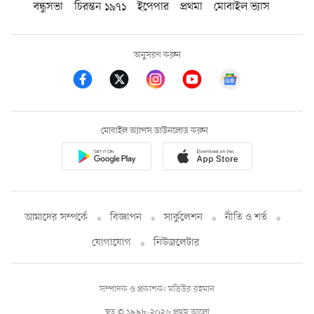
বন্ধুসভা
চিরন্তন ১৯৭১
ইপেপার
প্রথমা
মোবাইল ভ্যাস
অনুসরণ করুন
মোবাইল অ্যাপস ডাউনলোড করুন
আমাদের সম্পর্কে
বিজ্ঞাপন
সার্কুলেশন
নীতি ও শর্ত
যোগাযোগ
নিউজলেটার
সম্পাদক ও প্রকাশক: মতিউর রহমান
স্বত্ব © ১৯৯৮-২০২৬ প্রথম আলো