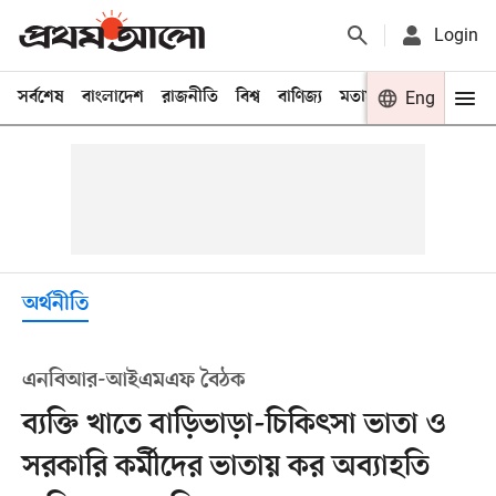
Login
সর্বশেষ
বাংলাদেশ
রাজনীতি
বিশ্ব
বাণিজ্য
মতামত
খেলা
Eng
বিনো
অর্থনীতি
এনবিআর-আইএমএফ বৈঠক
ব্যক্তি খাতে বাড়িভাড়া-চিকিৎসা ভাতা ও
সরকারি কর্মীদের ভাতায় কর অব্যাহতি