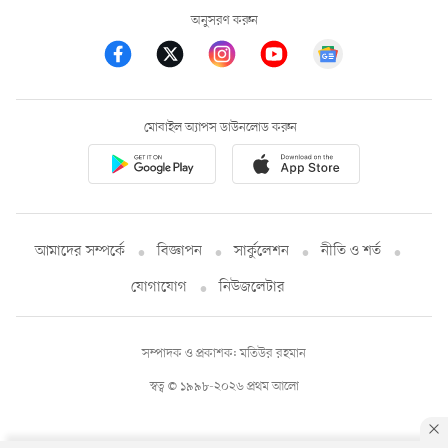
অনুসরণ করুন
মোবাইল অ্যাপস ডাউনলোড করুন
আমাদের সম্পর্কে
বিজ্ঞাপন
সার্কুলেশন
নীতি ও শর্ত
যোগাযোগ
নিউজলেটার
সম্পাদক ও প্রকাশক: মতিউর রহমান
স্বত্ব © ১৯৯৮-২০২৬ প্রথম আলো