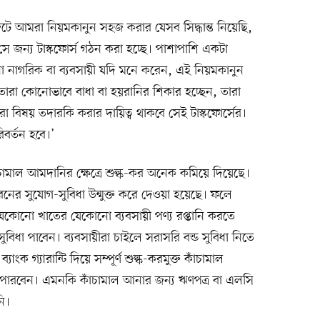
টে আমরা নিয়মকানুন সহজ করার যেসব সিদ্ধান্ত নিয়েছি,
 জন্য টাস্কফোর্স গঠন করা হচ্ছে। পাশাপাশি একটা
ো নাগরিক বা ব্যবসায়ী যদি মনে করেন, এই নিয়মকানুন
তারা কোনোভাবে বাধা বা হয়রানির শিকার হচ্ছেন, তারা
বিষয় তদারকি করার দায়িত্ব থাকবে সেই টাস্কফোর্সের।
িবর্তন হবে।’
ঁচামাল আমদানির ক্ষেত্রে শুল্ক-কর অনেক কমিয়ে দিয়েছে।​
ধরনের সুযোগ-সুবিধা উন্মুক্ত করে দেওয়া হয়েছে। ফলে
েকোনো খাতের যেকোনো ব্যবসায়ী পণ্য রপ্তানি করতে
সুবিধা পাবেন। ​ব্যবসায়ীরা চাইলে সরাসরি বন্ড সুবিধা নিতে
াংক গ্যারান্টি দিয়ে সম্পূর্ণ শুল্ক-করমুক্ত কাঁচামাল
 পারবেন।​ এমনকি কাঁচামাল আনার জন্য ঋণপত্র বা এলসি
ি।