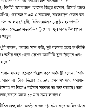
 বেসরকারি গবেষণাপ্রতিষ্ঠান পাওয়ার অ্যান্ড
 নির্বাহী চেয়ারম্যান হোসেন জিল্লুর রহমান, রিসার্চ অ্যান্ড
্যাপিড) চেয়ারম্যান এম এ রাজ্জাক, বাংলাদেশ চেম্বার অব
য়ার-উল-আলম চৌধুরী, বিজিএমইএর জ্যেষ্ঠ সহসভাপতি
উনিয়ন কেন্দ্রের সভাপতি মন্টু ঘোষ। মূল প্রবন্ধ উপস্থাপন
া খাতুন।
 চৌধুরী বলেন, ‘আমরা মনে করি, দুই বছরের মধ্যে অর্থনীতি
াবে। তৃতীয় বছর থেকে দেশের অর্থনীতি ঘুরে দাঁড়াবে এবং
 যাবে।’
কে প্রধান সমস্যা হিসেবে উল্লেখ করে অর্থমন্ত্রী বলেন, ‘আমি
পারব না। টাকা দিয়েও এত দ্রুত এসব সমস্যার সমাধান
 উদ্যোগ না নিলেও বর্তমান সরকার তা শুরু করেছে। তবে
রবরাহ করতে অন্তত ১৮ মাস সময় লাগবে।’
ীতির লক্ষ্যমাত্রা অর্জনের কথা পুনর্ব্যক্ত করে আমির খসরু