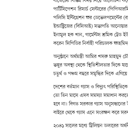
বাজেটের বিভিন্ন বিষয় নিয়ে আলোচনা করেন
পার্টিসিপেশন রিসার্চ সেন্টারের (পিপিআরসি)
পলিসি ইন্টিগ্রেশন ফর ডেভেলপমেন্টের (র‍
ইন্ডাস্ট্রিজের (বিসিআই) সভাপতি আনো
ইনামুল হক খান, গার্মেন্টস শ্রমিক ট্রেড ই
করেন সিপিডির নির্বাহী পরিচালক ফাহমিদ
অনুষ্ঠানে অর্থমন্ত্রী আমির খসরু মাহমুদ
ভঙ্গুর অবস্থা থেকে স্থিতিশীলতার দিকে য
চতুর্থ ও পঞ্চম বছরে সমৃদ্ধির দিকে এগিয়ে
​​​দেশের বর্তমান গ্যাস ও বিদ্যুৎ পরিস্থিতি
তো তিন মাসে এসব সমস্যা সমাধান করতে 
হবে না। বিগত সরকার গ্যাস অনুসন্ধানের
বাইরে থেকে গ্যাস এনে সংরক্ষণ করে স
২০৪১ সালের মধ্যে ট্রিলিয়ন ডলারের অর্থন