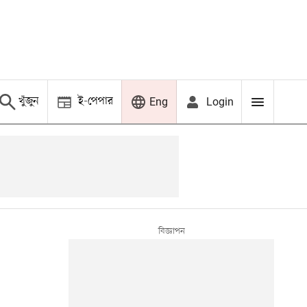
খুঁজুন
ই-পেপার
Login
Eng