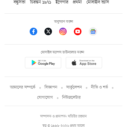
বন্ধুসভা
চিরন্তন ১৯৭১
ইপেপার
প্রথমা
মোবাইল ভ্যাস
অনুসরণ করুন
মোবাইল অ্যাপস ডাউনলোড করুন
আমাদের সম্পর্কে
বিজ্ঞাপন
সার্কুলেশন
নীতি ও শর্ত
যোগাযোগ
নিউজলেটার
সম্পাদক ও প্রকাশক: মতিউর রহমান
স্বত্ব © ১৯৯৮-২০২৬ প্রথম আলো