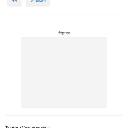
ঋণ
ইসরায়েল