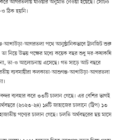
র করে আগরতলায় যাওয়ার অনুমতি নেওয়া হয়েছে। সেটিও
–ও ঠিক হয়নি।
-আখাউড়া-আগরতলা পথে আনুষ্ঠানিকভাবে ট্রানজিট শুরু
 তা নিয়ে উভয় পক্ষের মধ্যে কয়েক বছর শুধু দর-কষাকষি
ি না, তা-ও আলোচনায় এসেছে। গত সাড়ে আট বছরে
রতীয় ব্যবসায়ীরা কলকাতা-আশুগঞ্জ-আখাউড়া-আগরতলা
না।
বন্দর ব্যবহার করে ৩৩টি চালান গেছে। এর বেশির ভাগই
র্থবছরে (২০২৩-২৪) ১৪টি জাহাজের চালানে (ট্রিপ) ১৩
াজাতীয় পণ্যের চালান গেছে। চলতি অর্থবছরের ছয় মাসে