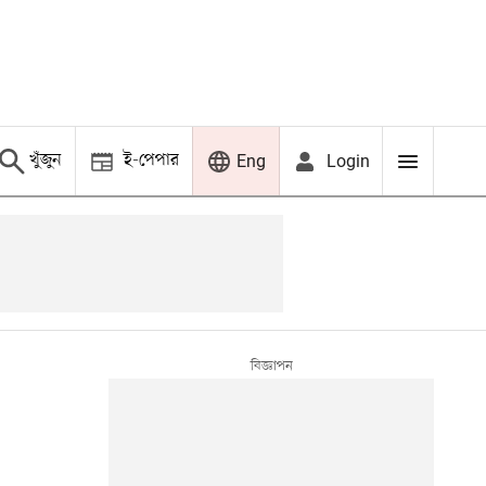
খুঁজুন
ই-পেপার
Login
Eng