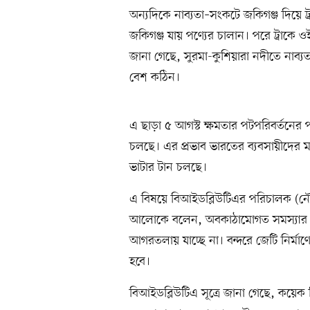
অন্যদিকে নাব্যতা–সংকটে জকিগঞ্জ দিয়
জকিগঞ্জ যায় পণ্যের চালান। পরে ট্রাকে 
জানা গেছে, সুরমা-কুশিয়ারা নদীতে নাব
বেশ কঠিন।
এ ছাড়া ৫ আগস্ট ক্ষমতার পটপরিবর্তনের 
চলছে। এর প্রভাব ভারতের ব্যবসায়ীদের ম
ভাটার টান চলছে।
এ বিষয়ে বিআইডব্লিউটিএর পরিচালক (নৌ নি
আলোকে বলেন, অবকাঠামোগত সমস্যার কা
আগরতলায় যাচ্ছে না। বন্দরে জেটি নির্ম
হবে।
বিআইডব্লিউটিএ সূত্রে জানা গেছে, কয়েক