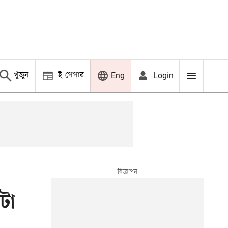
খুঁজুন
ই-পেপার
Login
Eng
টা