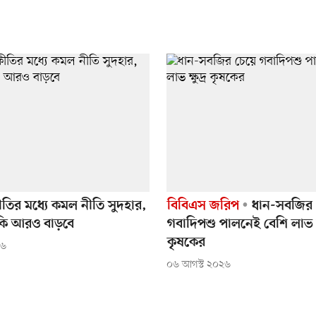
্ফীতির মধ্যে কমল নীতি সুদহার,
বিবিএস জরিপ
ধান-সবজির 
ি কি আরও বাড়বে
গবাদিপশু পালনেই বেশি লাভ ক্ষ
কৃষকের
২৬
০৬ আগস্ট ২০২৬