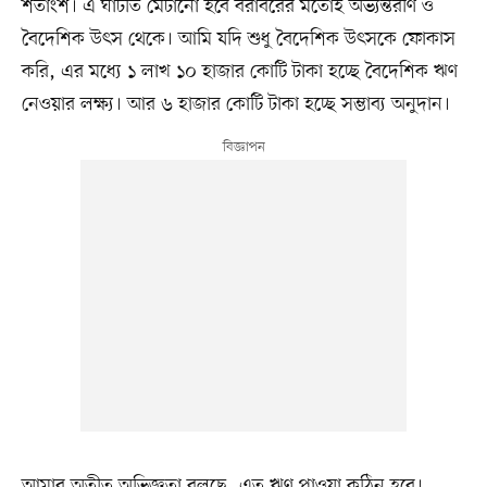
শতাংশ। এ ঘাটতি মেটানো হবে বরাবরের মতোই অভ্যন্তরীণ ও
বৈদেশিক উৎস থেকে। আমি যদি শুধু বৈদেশিক উৎসকে ফোকাস
করি, এর মধ্যে ১ লাখ ১০ হাজার কোটি টাকা হচ্ছে বৈদেশিক ঋণ
নেওয়ার লক্ষ্য। আর ৬ হাজার কোটি টাকা হচ্ছে সম্ভাব্য অনুদান।
আমার অতীত অভিজ্ঞতা বলছে, এত ঋণ পাওয়া কঠিন হবে।