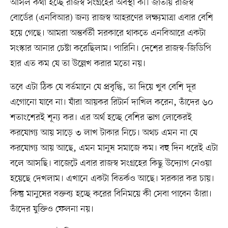
আসল কথা হচ্ছে রাজস্ব সংগ্রহের অবস্থা কী। জাতীয় রাজস্ব
বোর্ডের (এনবিআর) জন্য রাজস্ব আহরণের লক্ষ্যমাত্রা এবার বেশি
হয়ে গেছে। আমরা অন্তর্বর্তী সরকারে থাকতে এনবিআরে একটা
সংস্কার আনার চেষ্টা করেছিলাম। পারিনি। দেশের রাজস্ব-জিডিপি
হার এত কম যে তা উল্লেখ করার মতো নয়।
তবে এটা ঠিক যে বর্তমানে যে প্রবৃদ্ধি, তা দিয়ে খুব বেশি দূর
এগোনো যাবে না। যাঁরা আয়কর রিটার্ন দাখিল করেন, তাঁদের ৬০
শতাংশেরই শূন্য কর। এর অর্থ হচ্ছে বেশির ভাগ লোকেরই
করযোগ্য আয় সাড়ে ৩ লাখ টাকার নিচে। অথচ এমন না যে
করযোগ্য আয় আছে, এমন মানুষ সমাজে কম। বহু দিন ধরেই এটা
বলে আসছি। বাজেটে এবার রাজস্ব সংগ্রহের কিছু উদ্যোগ নেওয়া
হয়েছে দেখলাম। এখানে একটা বিতর্কও আছে। সরকার কর চায়।
কিন্তু মানুষের বক্তব্য হচ্ছে করের বিনিময়ে কী সেবা পাবেন তাঁরা।
তাঁদের যুক্তিও ফেলনা নয়।