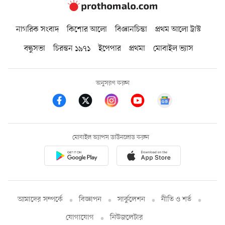
নাগরিক সংবাদ
কিশোর আলো
বিজ্ঞানচিন্তা
প্রথম আলো ট্রাস্ট
বন্ধুসভা
চিরন্তন ১৯৭১
ইপেপার
প্রথমা
মোবাইল ভ্যাস
অনুসরণ করুন
মোবাইল অ্যাপস ডাউনলোড করুন
আমাদের সম্পর্কে
বিজ্ঞাপন
সার্কুলেশন
নীতি ও শর্ত
যোগাযোগ
নিউজলেটার