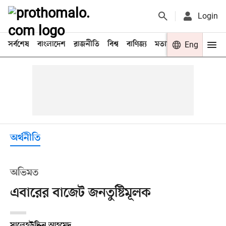
Login
সর্বশেষ
বাংলাদেশ
রাজনীতি
বিশ্ব
বাণিজ্য
মতামত
খেলা
Eng
বিনো
অর্থনীতি
অভিমত
এবারের বাজেট জনতুষ্টিমূলক
সালেহউদ্দিন আহমেদ