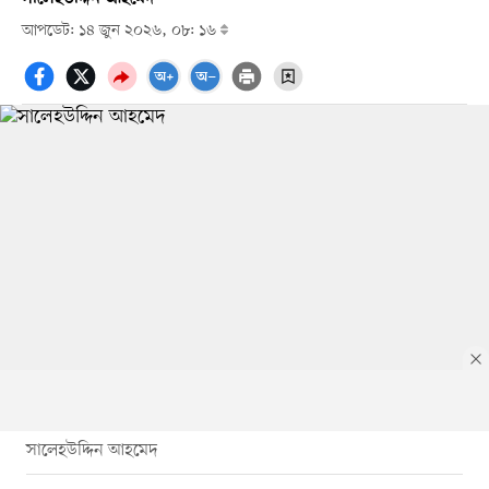
আপডেট: ১৪ জুন ২০২৬, ০৮: ১৬
সালেহউদ্দিন আহমেদ