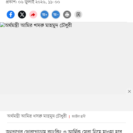
প্রকাশ: ০৬ জুলাই ২০২৬, ১১: ০০
অর্থমন্ত্রী আমির খসরু মাহমুদ চৌধুরী
ফাইল ছবি
জনগণের দোরগোড়ায় ব্যাংকিং ও আর্থিক সেবা নিয়ে যাওয়া হবে