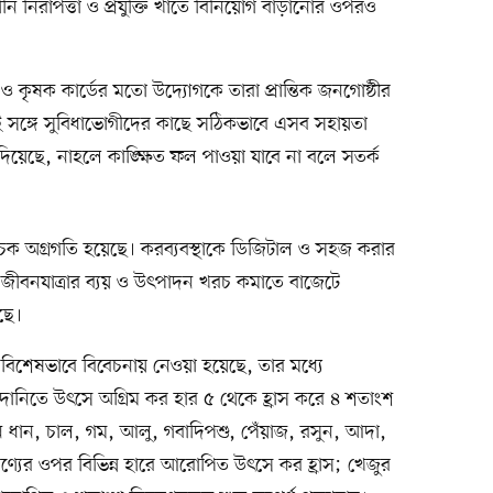
নি নিরাপত্তা ও প্রযুক্তি খাতে বিনিয়োগ বাড়ানোর ওপরও
্ড ও কৃষক কার্ডের মতো উদ্যোগকে তারা প্রান্তিক জনগোষ্ঠীর
 সঙ্গে সুবিধাভোগীদের কাছে সঠিকভাবে এসব সহায়তা
 দিয়েছে, নাহলে কাঙ্ক্ষিত ফল পাওয়া যাবে না বলে সতর্ক
বাচক অগ্রগতি হয়েছে। করব্যবস্থাকে ডিজিটাল ও সহজ করার
ে জীবনযাত্রার ব্যয় ও উৎপাদন খরচ কমাতে বাজেটে
ছে।
ব বিশেষভাবে বিবেচনায় নেওয়া হয়েছে, তার মধ্যে
দানিতে উৎসে অগ্রিম কর হার ৫ থেকে হ্রাস করে ৪ শতাংশ
মন ধান, চাল, গম, আলু, গবাদিপশু, পেঁয়াজ, রসুন, আদা,
ণ্যের ওপর বিভিন্ন হারে আরোপিত উৎসে কর হ্রাস; খেজুর