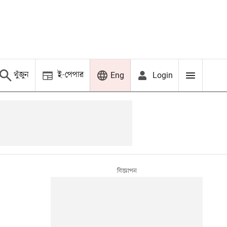
খুঁজুন
ই-পেপার
Login
Eng