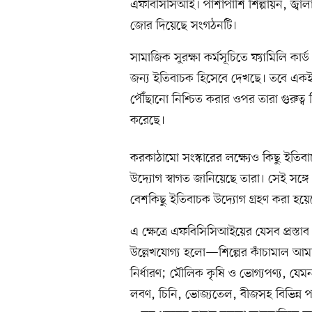
এফবিসিসিআই। পাশাপাশি শিল্পায়ন, জ্বালা
জোর দিয়েছে সংগঠনটি।
সামাজিক সুরক্ষা কর্মসূচিতে ফ্যামিলি কার
জন্য ইতিবাচক হিসেবে দেখছে। তবে একই
পৌঁছানো নিশ্চিত করার ওপর তারা গুরুত্ব
করেছে।
করকাঠামো সংস্কারের লক্ষ্যেও কিছু ইতি
উদ্যোগ স্বাগত জানিয়েছে তারা। সেই সঙ্গ
বেশকিছু ইতিবাচক উদ্যোগ গ্রহণ করা হয়ে
এ ক্ষেত্রে এফবিসিসিআইয়ের যেসব প্রস্তা
উল্লেখযোগ্য হলো—শিল্পের কাঁচামাল আম
নির্ধারণ; মৌলিক কৃষি ও ভোগ্যপণ্য, যে
লবণ, চিনি, ভোজ্যতেল, বীজসহ বিভিন্ন প