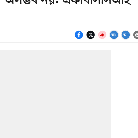
য়ন অসম্ভব নয়: এফবিসিসিআই