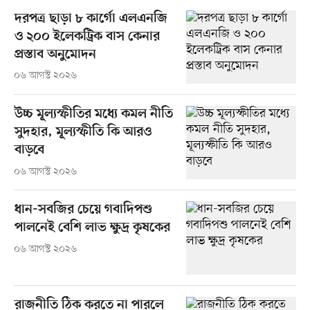
দরপত্র ছাড়া ৮ কার্গো এলএনজি
ও ২০০ ইলেকট্রিক বাস কেনার
প্রস্তাব অনুমোদন
০৬ আগস্ট ২০২৬
উচ্চ মূল্যস্ফীতির মধ্যে কমল নীতি
সুদহার, মূল্যস্ফীতি কি আরও
বাড়বে
০৬ আগস্ট ২০২৬
ধান-সবজির চেয়ে গবাদিপশু
পালনেই বেশি লাভ ক্ষুদ্র কৃষকের
০৬ আগস্ট ২০২৬
রাজনীতি ঠিক করতে না পারলে