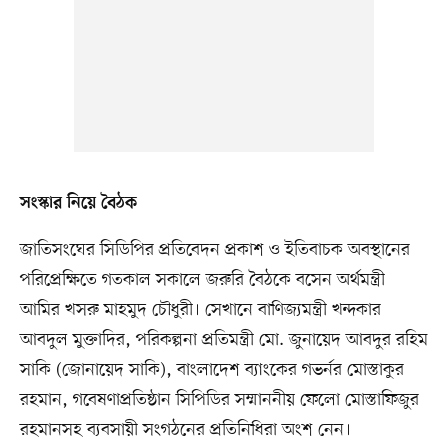
সংস্কার নিয়ে বৈঠক
জাতিসংঘের সিডিপির প্রতিবেদন প্রকাশ ও ইতিবাচক অবস্থানের
পরিপ্রেক্ষিতে গতকাল সকালে জরুরি বৈঠকে বসেন অর্থমন্ত্রী
আমির খসরু মাহমুদ চৌধুরী। সেখানে বাণিজ্যমন্ত্রী খন্দকার
আবদুল মুক্তাদির, পরিকল্পনা প্রতিমন্ত্রী মো. জুনায়েদ আবদুর রহিম
সাকি (জোনায়েদ সাকি), বাংলাদেশ ব্যাংকের গভর্নর মোস্তাকুর
রহমান, গবেষণাপ্রতিষ্ঠান সিপিডির সম্মাননীয় ফেলো মোস্তাফিজুর
রহমানসহ ব্যবসায়ী সংগঠনের প্রতিনিধিরা অংশ নেন।