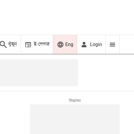
খুঁজুন
ই-পেপার
Login
Eng