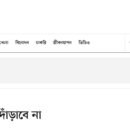
খেলা
বিনোদন
চাকরি
জীবনযাপন
ভিডিও
দাঁড়াবে না