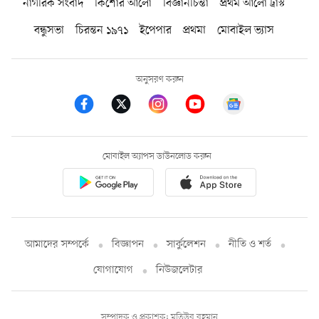
নাগরিক সংবাদ
কিশোর আলো
বিজ্ঞানচিন্তা
প্রথম আলো ট্রাস্ট
বন্ধুসভা
চিরন্তন ১৯৭১
ইপেপার
প্রথমা
মোবাইল ভ্যাস
অনুসরণ করুন
মোবাইল অ্যাপস ডাউনলোড করুন
আমাদের সম্পর্কে
বিজ্ঞাপন
সার্কুলেশন
নীতি ও শর্ত
যোগাযোগ
নিউজলেটার
সম্পাদক ও প্রকাশক: মতিউর রহমান