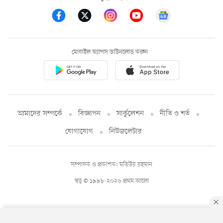
মোবাইল অ্যাপস ডাউনলোড করুন
আমাদের সম্পর্কে
বিজ্ঞাপন
সার্কুলেশন
নীতি ও শর্ত
যোগাযোগ
নিউজলেটার
সম্পাদক ও প্রকাশক: মতিউর রহমান
স্বত্ব © ১৯৯৮-২০২৬ প্রথম আলো