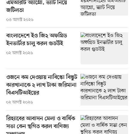
এমআরটি অ্যাগ্রো, ভ্যাট নিয়ে
জটিলতা
০৩ আগস্ট ২০২৬
বাংলাদেশে ইও জি২ অফগ্রিড
ইনভার্টার চালু করল গুডউই
০২ আগস্ট ২০২৬
ওজনে কম দেওয়ায় নাবিস্কো বিস্কুট
কারখানাকে ২ লাখ টাকা জরিমানা
বিএসটিআইয়ের
০২ আগস্ট ২০২৬
রিহ্যাবের আবাসন মেলা ও বার্ষিক
সভা কেন স্থগিত করল বাণিজ্য