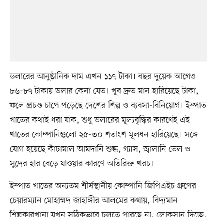
ডলারের আনুষ্ঠানিক দাম এখন ১১৭ টাকা। বছর দুয়েক আগেও
৮৬-৮৭ টাকায় ডলার কেনা যেত। খুব দ্রুত মান হারিয়েছে টাকা,
ফলে প্রচণ্ড চাপে পড়েছে দেশের শিল্প ও ব্যবসা-বিনিয়োগ। ইস্পাত
খাতের কথাই ধরা যাক, শুধু ডলারের মূল্যবৃদ্ধির কারণেই এই
খাতের কোম্পানিগুলো ২৫-৩০ শতাংশ মূলধন হারিয়েছে। সঙ্গে
যোগ হয়েছে কাঁচামাল আমদানি শুল্ক, গ্যাস, জ্বালানি তেল ও
সুদের হার বেড়ে যাওয়ার কারণে অতিরিক্ত খরচ।
ইস্পাত খাতের অন্যতম শীর্ষস্থানীয় কোম্পানি জিপিএইচ গ্রুপের
চেয়ারম্যান মোহাম্মদ জাহাঙ্গীর আলমের কথায়, বিদ্যমান
শিল্পকারখানা যখন সঠিকভাবে চলতে পারছে না, লোকসান দিচ্ছে,