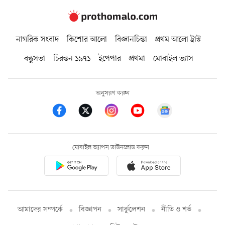
নাগরিক সংবাদ
কিশোর আলো
বিজ্ঞানচিন্তা
প্রথম আলো ট্রাস্ট
বন্ধুসভা
চিরন্তন ১৯৭১
ইপেপার
প্রথমা
মোবাইল ভ্যাস
অনুসরণ করুন
মোবাইল অ্যাপস ডাউনলোড করুন
আমাদের সম্পর্কে
বিজ্ঞাপন
সার্কুলেশন
নীতি ও শর্ত