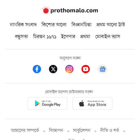
নাগরিক সংবাদ
কিশোর আলো
বিজ্ঞানচিন্তা
প্রথম আলো ট্রাস্ট
বন্ধুসভা
চিরন্তন ১৯৭১
ইপেপার
প্রথমা
মোবাইল ভ্যাস
অনুসরণ করুন
মোবাইল অ্যাপস ডাউনলোড করুন
আমাদের সম্পর্কে
বিজ্ঞাপন
সার্কুলেশন
নীতি ও শর্ত