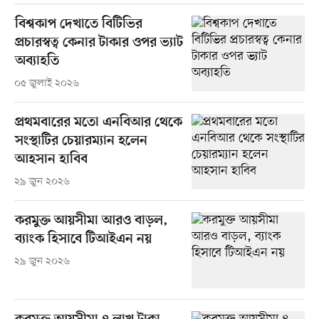
বিশ্বকাপ দেখাতে বিটিভির
প্রচারস্বত্ব কেনার টাকার ওপর ভ্যাট
অব্যাহতি
০৫ জুলাই ২০২৬
প্রথমবারের মতো এনবিআর থেকে
সংস্থাটির চেয়ারম্যান হলেন
আহসান হাবিব
২৯ জুন ২০২৬
করমুক্ত আয়সীমা আরও বাড়ল,
ব্যাংক হিসাবে টিআইএন নয়
২৯ জুন ২০২৬