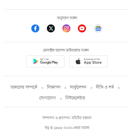
অনুসরণ করুন
মোবাইল অ্যাপস ডাউনলোড করুন
আমাদের সম্পর্কে
বিজ্ঞাপন
সার্কুলেশন
নীতি ও শর্ত
যোগাযোগ
নিউজলেটার
সম্পাদক ও প্রকাশক: মতিউর রহমান
স্বত্ব © ১৯৯৮-২০২৬ প্রথম আলো