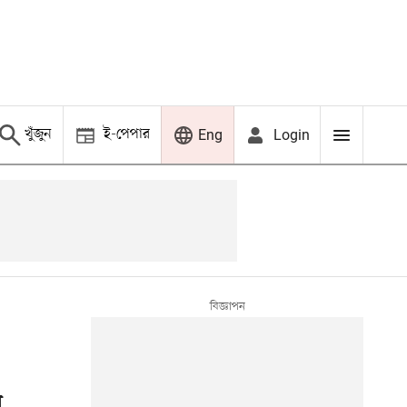
খুঁজুন
ই-পেপার
Login
Eng