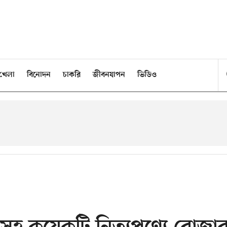
খেলা
বিনোদন
চাকরি
জীবনযাপন
ভিডিও