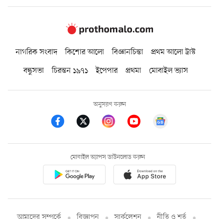
নাগরিক সংবাদ
কিশোর আলো
বিজ্ঞানচিন্তা
প্রথম আলো ট্রাস্ট
বন্ধুসভা
চিরন্তন ১৯৭১
ইপেপার
প্রথমা
মোবাইল ভ্যাস
অনুসরণ করুন
মোবাইল অ্যাপস ডাউনলোড করুন
আমাদের সম্পর্কে
বিজ্ঞাপন
সার্কুলেশন
নীতি ও শর্ত