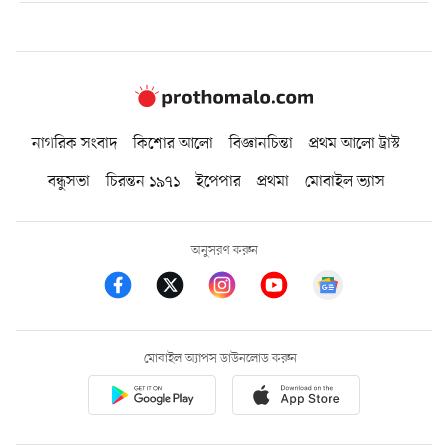
নাগরিক সংবাদ
কিশোর আলো
বিজ্ঞানচিন্তা
প্রথম আলো ট্রাস্ট
বন্ধুসভা
চিরন্তন ১৯৭১
ইপেপার
প্রথমা
মোবাইল ভ্যাস
অনুসরণ করুন
মোবাইল অ্যাপস ডাউনলোড করুন