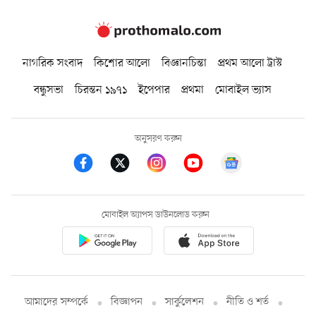
নাগরিক সংবাদ
কিশোর আলো
বিজ্ঞানচিন্তা
প্রথম আলো ট্রাস্ট
বন্ধুসভা
চিরন্তন ১৯৭১
ইপেপার
প্রথমা
মোবাইল ভ্যাস
অনুসরণ করুন
মোবাইল অ্যাপস ডাউনলোড করুন
আমাদের সম্পর্কে
বিজ্ঞাপন
সার্কুলেশন
নীতি ও শর্ত