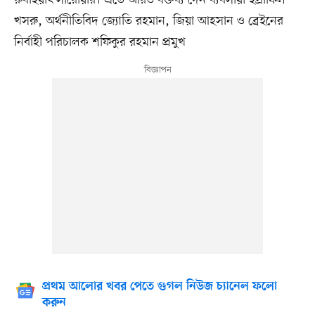
রুবাইয়াৎ সারোয়ার। এতে আরও বক্তব্য দেন ব্যবসায়ী ইস্রাফিল
খসরু, অর্থনীতিবিদ জ্যোতি রহমান, জিয়া আহসান ও ব্রেইনের
নির্বাহী পরিচালক শফিকুর রহমান প্রমুখ
প্রথম আলোর খবর পেতে গুগল নিউজ চ্যানেল ফলো
করুন