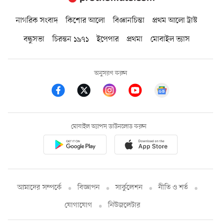
নাগরিক সংবাদ
কিশোর আলো
বিজ্ঞানচিন্তা
প্রথম আলো ট্রাস্ট
বন্ধুসভা
চিরন্তন ১৯৭১
ইপেপার
প্রথমা
মোবাইল ভ্যাস
অনুসরণ করুন
মোবাইল অ্যাপস ডাউনলোড করুন
আমাদের সম্পর্কে
বিজ্ঞাপন
সার্কুলেশন
নীতি ও শর্ত
যোগাযোগ
নিউজলেটার