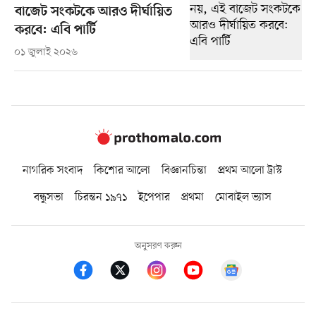
বাজেট সংকটকে আরও দীর্ঘায়িত
করবে: এবি পার্টি
০১ জুলাই ২০২৬
নাগরিক সংবাদ
কিশোর আলো
বিজ্ঞানচিন্তা
প্রথম আলো ট্রাস্ট
বন্ধুসভা
চিরন্তন ১৯৭১
ইপেপার
প্রথমা
মোবাইল ভ্যাস
অনুসরণ করুন