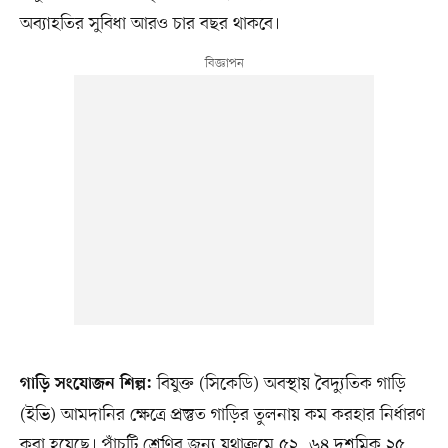
অব্যাহতির সুবিধা আরও চার বছর থাকবে।
বিযুক্ত (সিকেডি) অবস্থায় বৈদ্যুতিক গাড়ি
গাড়ি সংযোজন শিল্প:
(ইভি) আমদানির ক্ষেত্রে প্রস্তুত গাড়ির তুলনায় কম করহার নির্ধারণ
করা হয়েছে। পাঁচটি শ্রেণির জন্য যথাক্রমে ৫২, ৬৪ দশমিক ২৫,