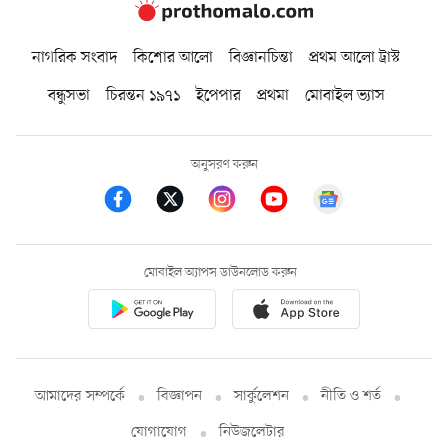
নাগরিক সংবাদ
কিশোর আলো
বিজ্ঞানচিন্তা
প্রথম আলো ট্রাস্ট
বন্ধুসভা
চিরন্তন ১৯৭১
ইপেপার
প্রথমা
মোবাইল ভ্যাস
অনুসরণ করুন
মোবাইল অ্যাপস ডাউনলোড করুন
আমাদের সম্পর্কে
বিজ্ঞাপন
সার্কুলেশন
নীতি ও শর্ত
যোগাযোগ
নিউজলেটার