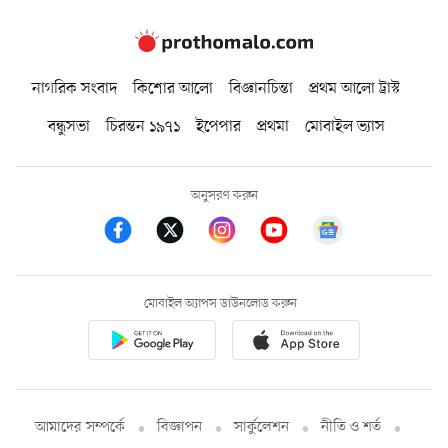
নাগরিক সংবাদ
কিশোর আলো
বিজ্ঞানচিন্তা
প্রথম আলো ট্রাস্ট
বন্ধুসভা
চিরন্তন ১৯৭১
ইপেপার
প্রথমা
মোবাইল ভ্যাস
অনুসরণ করুন
মোবাইল অ্যাপস ডাউনলোড করুন
আমাদের সম্পর্কে
বিজ্ঞাপন
সার্কুলেশন
নীতি ও শর্ত