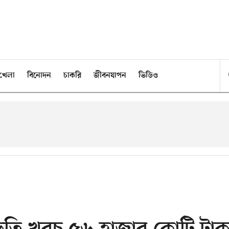
খেলা
বিনোদন
চাকরি
জীবনযাপন
ভিডিও