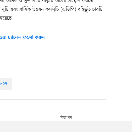
িঋণের আসল ও সুদ দিতে বাড়তি অর্থের সংস্থান করতে
 দুটি এবং বার্ষিক উন্নয়ন কর্মসূচি (এডিপি) বহির্ভূত চারটি
 হয়েছে।
উজ চ্যানেল ফলো করুন
৬-২৭