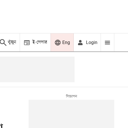
খুঁজুন
ই-পেপার
Login
Eng