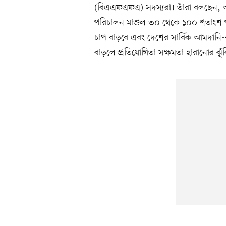
(বিএএফএফএ) সদস্যরা। তাঁরা বলছেন,
পরিচালন মাশুল ৩০ থেকে ১০০ শতাংশ পর
চাপ বাড়বে এবং দেশের সার্বিক আমদানি-রপ
বাড়লে প্রতিযোগিতা সক্ষমতা হারানোর ঝুঁ