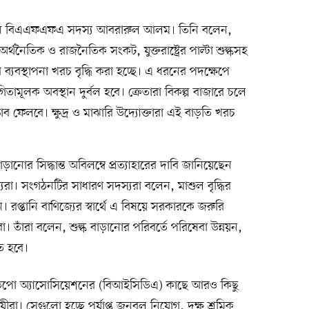
করেন বিএএফএফএ সদস্য আবরারুল আলম। তিনি বলেন,
অর্থনৈতিক ও রাজনৈতিক সংকট, যুক্তরাষ্ট্রের পাল্টা শুল্কসহ
যবস্থাপনা খরচ বৃদ্ধি করা হচ্ছে। এ ধরনের পদক্ষেপে
িতামূলক অবস্থান দুর্বল হবে। ক্রেতারা বিকল্প বাজারে চলে
াব ফেলবে। ক্ষুদ্র ও মাঝারি উদ্যোক্তারা এই বাড়তি খরচ
ড়ানোর সিদ্ধান্ত অবিলম্বে প্রত্যাহারের দাবি জানিয়েছেন
্যরা। সংগঠনটির সাধারণ সদস্যরা বলেন, মাশুল বৃদ্ধির
জন। রপ্তানি বাণিজ্যের স্বার্থে এ বিষয়ে সরকারকে জরুরি
াঁরা। তাঁরা বলেন, শুল্ক বাড়ানোর পরিবর্তে পরিষেবা উন্নয়ন,
ে হবে।
 ডিপো অ্যাসোসিয়েশনের (বিআইসিডিএ) কাছে আরও কিছু
য়ীরা। সেগুলো হচ্ছে পর্যাপ্ত জনবল নিয়োগ, দক্ষ শ্রমিক