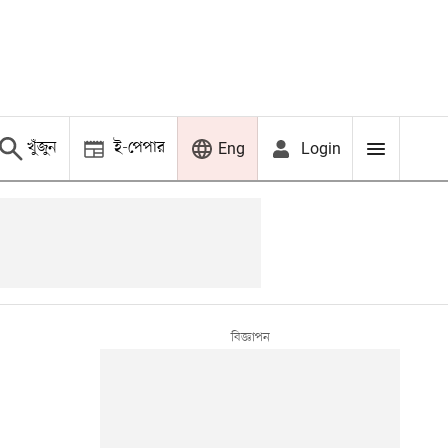
খুঁজুন
ই-পেপার
Login
Eng