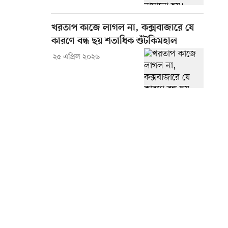
খরতাপ কাজে লাগল না, কক্সবাজারে যে
কারণে বন্ধ ছয় শতাধিক শুঁটকিমহাল
২৫ এপ্রিল ২০২৬