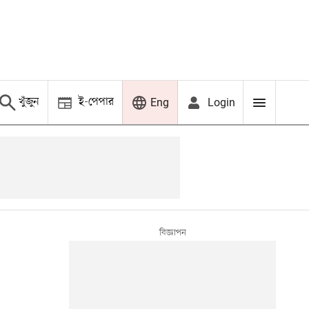
খুঁজুন
ই-পেপার
Login
Eng