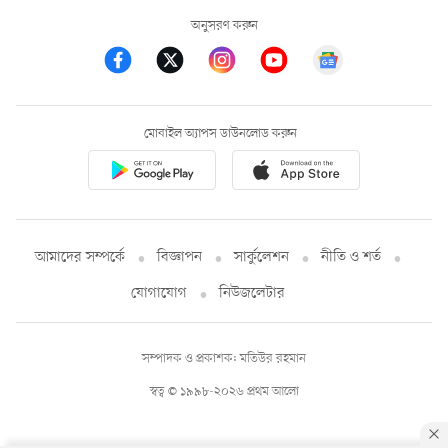
অনুসরণ করুন
মোবাইল অ্যাপস ডাউনলোড করুন
আমাদের সম্পর্কে
বিজ্ঞাপন
সার্কুলেশন
নীতি ও শর্ত
যোগাযোগ
নিউজলেটার
সম্পাদক ও প্রকাশক: মতিউর রহমান
স্বত্ব © ১৯৯৮-২০২৬ প্রথম আলো