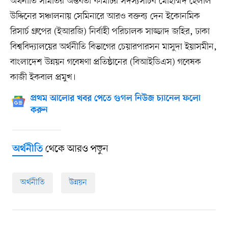
অর্থনীতি সমিতির অন্তর্বর্তী কমিটির সদস্যসচিব মোহাম্মদ হেলাল
উদ্দিনের সঞ্চালনায় সেমিনারে আরও বক্তব্য দেন ইকোনমিক
রিসার্চ গ্রুপের (ইআরজি) নির্বাহী পরিচালক সাজ্জাদ জহির, ঢাকা
বিশ্ববিদ্যালয়ের অর্থনীতি বিভাগের চেয়ারপারসন মাসুদা ইয়াসমীন,
বাংলাদেশ উন্নয়ন গবেষণা প্রতিষ্ঠানের (বিআইডিএস) গবেষক
কাজী ইকবাল প্রমুখ।
প্রথম আলোর খবর পেতে গুগল নিউজ চ্যানেল ফলো
করুন
থেকে আরও পড়ুন
অর্থনীতি
অর্থনীতি
উন্নয়ন