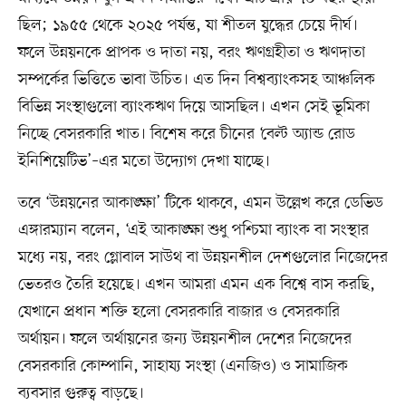
ছিল; ১৯৫৫ থেকে ২০২৫ পর্যন্ত, যা শীতল যুদ্ধের চেয়ে দীর্ঘ।
ফলে উন্নয়নকে প্রাপক ও দাতা নয়, বরং ঋণগ্রহীতা ও ঋণদাতা
সম্পর্কের ভিত্তিতে ভাবা উচিত। এত দিন বিশ্বব্যাংকসহ আঞ্চলিক
বিভিন্ন সংস্থাগুলো ব্যাংকঋণ দিয়ে আসছিল। এখন সেই ভূমিকা
নিচ্ছে বেসরকারি খাত। বিশেষ করে চীনের ‘বেল্ট অ্যান্ড রোড
ইনিশিয়েটিভ’–এর মতো উদ্যোগ দেখা যাচ্ছে।
তবে ‘উন্নয়নের আকাঙ্ক্ষা’ টিকে থাকবে, এমন উল্লেখ করে ডেভিড
এঙ্গারম্যান বলেন, ‘এই আকাঙ্ক্ষা শুধু পশ্চিমা ব্যাংক বা সংস্থার
মধ্যে নয়, বরং গ্লোবাল সাউথ বা উন্নয়নশীল দেশগুলোর নিজেদের
ভেতরও তৈরি হয়েছে। এখন আমরা এমন এক বিশ্বে বাস করছি,
যেখানে প্রধান শক্তি হলো বেসরকারি বাজার ও বেসরকারি
অর্থায়ন। ফলে অর্থায়নের জন্য উন্নয়নশীল দেশের নিজেদের
বেসরকারি কোম্পানি, সাহায্য সংস্থা (এনজিও) ও সামাজিক
ব্যবসার গুরুত্ব বাড়ছে।