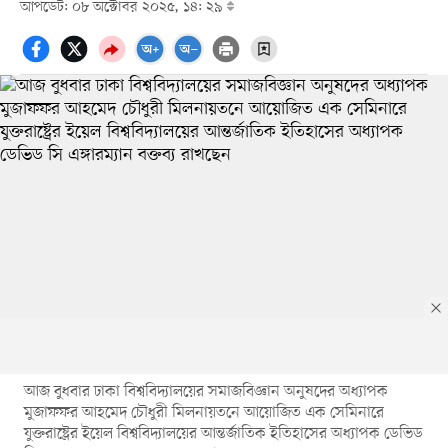
আপডেট: ০৮ অক্টোবর ২০২৫, ১৪: ২৯
আজ বুধবার ঢাকা বিশ্ববিদ্যালয়ের সমাজবিজ্ঞান অনুষদের অধ্যাপক
মুজাফফর আহমেদ চৌধুরী মিলনায়তনে আয়োজিত এক সেমিনারে
যুক্তরাষ্ট্রের ইয়েল বিশ্ববিদ্যালয়ের আন্তর্জাতিক ইতিহাসের অধ্যাপক ডেভিড