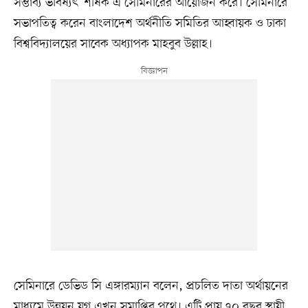
সম্ভাব্য ভবিষ্যৎ’ শীর্ষক এ সেমিনারের আয়োজন করে। সেমিনারে
সভাপতিত্ব করেন বাংলাদেশ অর্থনীতি সমিতির আহ্বায়ক ও ঢাকা
বিশ্ববিদ্যালয়ের সাবেক অধ্যাপক মাহবুব উল্লাহ।
সেমিনারে ডেভিড সি এঙ্গারম্যান বলেন, প্রচলিত দাতা অর্থায়নের
মাধ্যমে উন্নয়ন যুগ এখন সমাপ্তির পথে। এটি প্রায় ৭০ বছর স্থায়ী