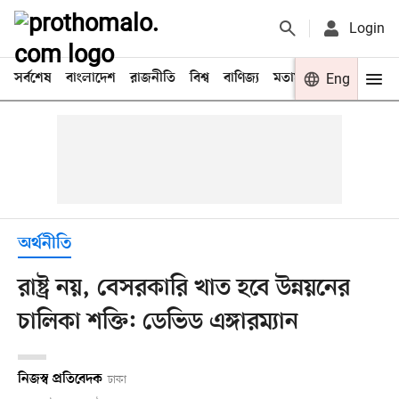
Login
সর্বশেষ
বাংলাদেশ
রাজনীতি
বিশ্ব
বাণিজ্য
মতামত
খেলা
Eng
বিনো
অর্থনীতি
রাষ্ট্র নয়, বেসরকারি খাত হবে উন্নয়নের
চালিকা শক্তি: ডেভিড এঙ্গারম্যান
নিজস্ব প্রতিবেদক
ঢাকা