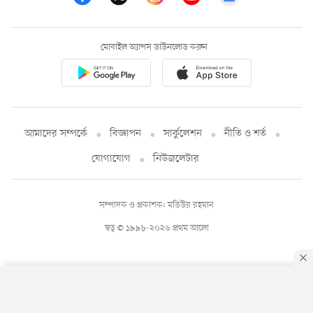
মোবাইল অ্যাপস ডাউনলোড করুন
আমাদের সম্পর্কে
বিজ্ঞাপন
সার্কুলেশন
নীতি ও শর্ত
যোগাযোগ
নিউজলেটার
সম্পাদক ও প্রকাশক: মতিউর রহমান
স্বত্ব © ১৯৯৮-২০২৬ প্রথম আলো
By using this site, you agree to our
Privacy Policy
.
OK