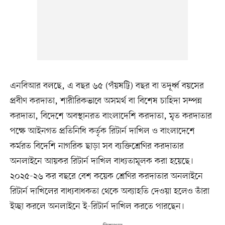
এনবিআর বলছে, এ বছর ৬৫ (পঁয়ষট্টি) বছর বা তদূর্ধ্ব বয়সের
প্রবীণ করদাতা, শারীরিকভাবে অসমর্থ বা বিশেষ চাহিদা সম্পন্ন
করদাতা, বিদেশে অবস্থানরত বাংলাদেশি করদাতা, মৃত করদাতার
পক্ষে আইনগত প্রতিনিধি কর্তৃক রিটার্ন দাখিল ও বাংলাদেশে
কর্মরত বিদেশি নাগরিক ছাড়া সব ব্যক্তিশ্রেণির করদাতার
অনলাইনে আয়কর রিটার্ন দাখিল বাধ্যতামূলক করা হয়েছে।
২০২৫-২৬ কর বছরে বেশ কয়েক শ্রেণির করদাতার অনলাইনে
রিটার্ন দাখিলের বাধ্যবাধকতা থেকে অব্যাহতি দেওয়া হলেও তাঁরা
ইচ্ছা করলে অনলাইনে ই-রিটার্ন দাখিল করতে পারছেন।