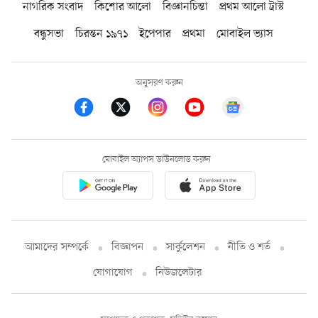
নাগরিক সংবাদ
কিশোর আলো
বিজ্ঞানচিন্তা
প্রথম আলো ট্রাস্ট
বন্ধুসভা
চিরন্তন ১৯৭১
ইপেপার
প্রথমা
মোবাইল ভ্যাস
অনুসরণ করুন
মোবাইল অ্যাপস ডাউনলোড করুন
আমাদের সম্পর্কে
বিজ্ঞাপন
সার্কুলেশন
নীতি ও শর্ত
যোগাযোগ
নিউজলেটার