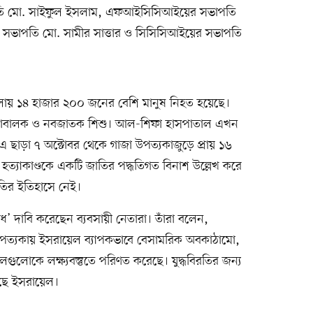
পতি মো. সাইফুল ইসলাম, এফআইসিসিআইয়ের সভাপতি
ভাপতি মো. সামীর সাত্তার ও সিসিসিআইয়ের সভাপতি
মলায় ১৪ হাজার ২০০ জনের বেশি মানুষ নিহত হয়েছে।
 নাবালক ও নবজাতক শিশু। আল-শিফা হাসপাতাল এখন
 এ ছাড়া ৭ অক্টোবর থেকে গাজা উপত্যকাজুড়ে প্রায় ১৬
ও হত্যাকাণ্ডকে একটি জাতির পদ্ধতিগত বিনাশ উল্লেখ করে
তির ইতিহাসে নেই।
াধ’ দাবি করেছেন ব্যবসায়ী নেতারা। তাঁরা বলেন,
 উপত্যকায় ইসরায়েল ব্যাপকভাবে বেসামরিক অবকাঠামো,
ুলোকে লক্ষ্যবস্তুতে পরিণত করেছে। যুদ্ধবিরতির জন্য
করছে ইসরায়েল।