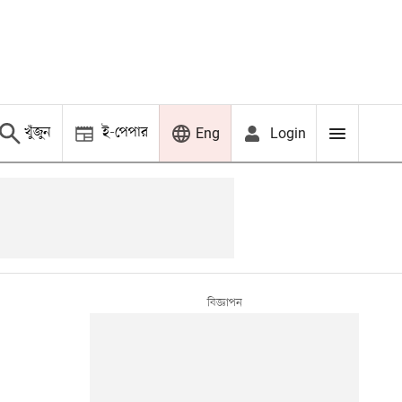
খুঁজুন
ই-পেপার
Login
Eng